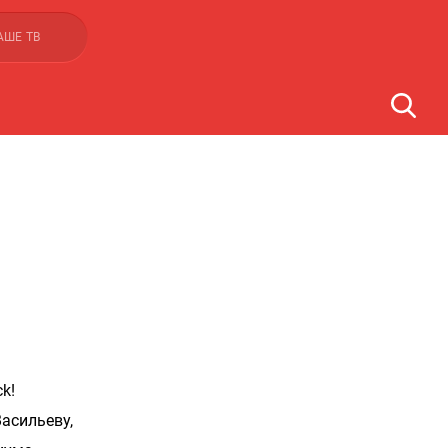
АШЕ ТВ
k!
Васильеву,