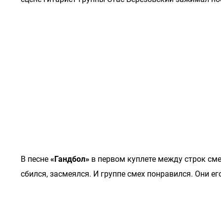
В песне
«Гандбол»
в первом куплете между строк сме
сбился, засмеялся. И группе смех понравился. Они ег