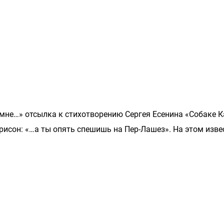
 мне…» отсылка к стихотворению Сергея Есенина «Собаке К
ррисон: «…а ты опять спешишь на Пер-Лашез». На этом изв