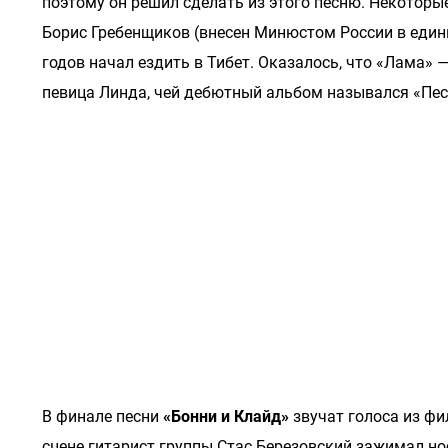
поэтому он решил сделать из этого песню. Некоторы
Борис Гребенщиков (внесен Минюстом России в едины
годов начал ездить в Тибет. Оказалось, что «Лама»
певица Линда, чей дебютный альбом назывался «Пес
В финале песни
«Бонни и Клайд»
звучат голоса из фи
сцене гитарист группы Стас Березовский зажимал но