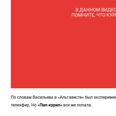
В ДАННОМ ВИДЕО
ПОМНИТЕ, ЧТО КУ
По словам Васильева в «Альтависте» был эксперимент
телеэфир. Но
«Пил-курил»
все же попала.