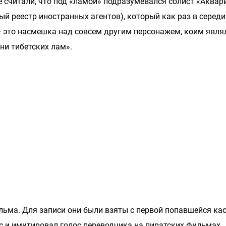
е считали, что под «ламой» подразумевался солист «Аквар
й реестр иностранных агентов), который как раз в середи
 — это насмешка над совсем другим персонажем, коим явля
ни тибетских лам».
льма. Для записи они были взяты с первой попавшейся кас
с и имитировал голос переводчика на пиратских фильмах.