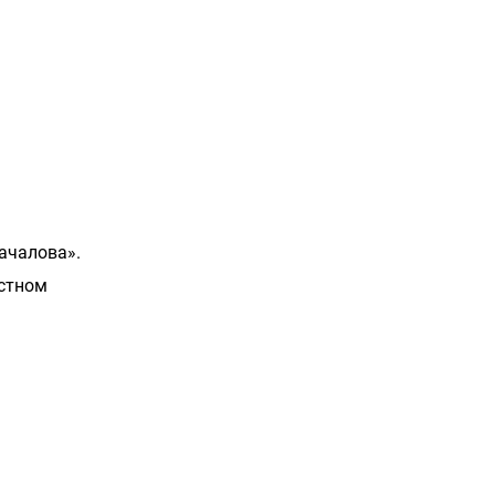
ачалова».
естном