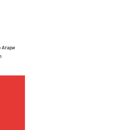
о Атари
л