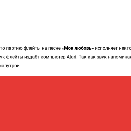
что партию флейты на песне
«Моя любовь»
исполняет нект
вук флейты издаёт компьютер Atari. Так как звук напомина
мапутрой.