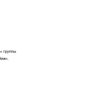
ю» группы
«Чиж».