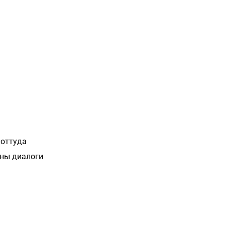
 оттуда
шны диалоги