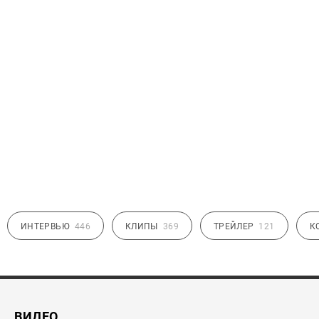
ИНТЕРВЬЮ
446
КЛИПЫ
369
ТРЕЙЛЕР
121
К
ВИДЕО