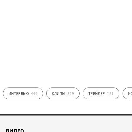
ИНТЕРВЬЮ
446
КЛИПЫ
369
ТРЕЙЛЕР
121
К
ВИДЕО