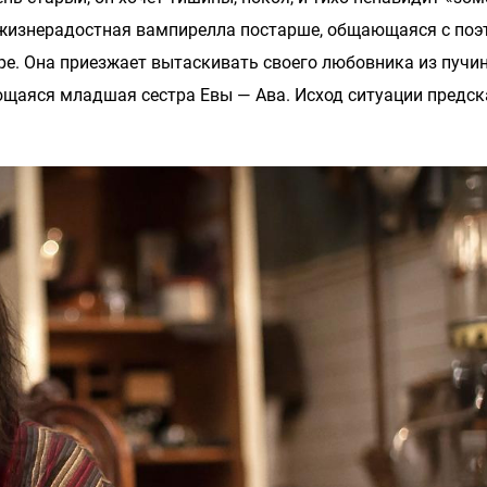
а жизнерадостная вампирелла постарше, общающаяся с поэ
е. Она приезжает вытаскивать своего любовника из пучи
щаяся младшая сестра Евы — Ава. Исход ситуации предска