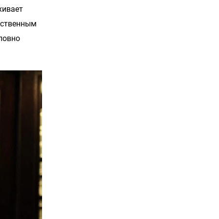
хивает
бственным
словно