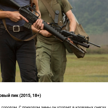
овый пик (2015, 18+)
 городом. С приходом зимы он утопает в кровавых снегах. 