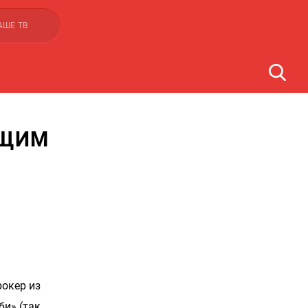
АШЕ ТВ
ЮЩИМ
рокер из
би» (так