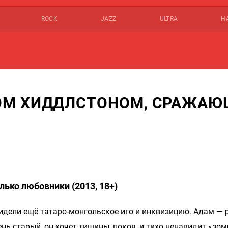
ROCK
JAZZ
ULTRA
Н
ОМ ХИДДЛСТОНОМ, СРАЖА
ько любовники (2013, 18+)
идели ещё татаро-монгольское иго и инквизицию. Адам — 
ь старый, он хочет тишины, покоя, и тихо ненавидит «зом