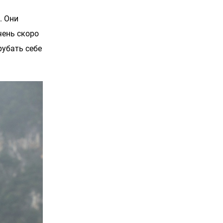
. Они
чень скоро
рубать себе