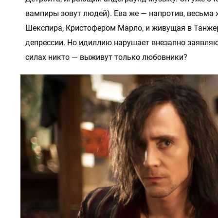
вампиры зовут людей). Ева же — напротив, весьм
Шекспира, Кристофером Марло, и живущая в Танжер
депрессии. Но идиллию нарушает внезапно заявляю
силах никто — выживут только любовники?