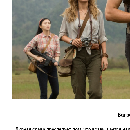
Багр
Дурная слава преследует дом, что возвышается над