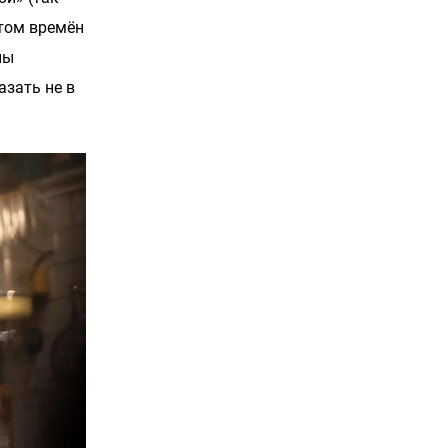
том времён
ны
зать не в