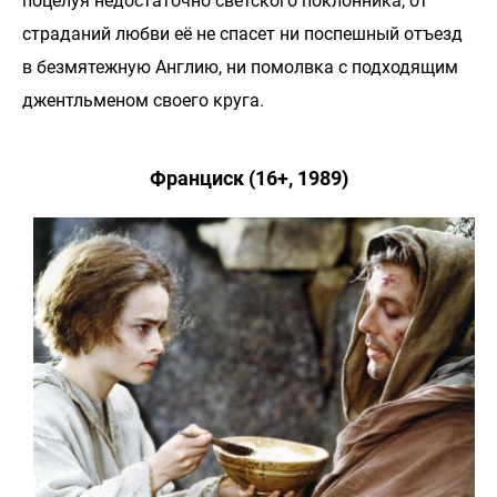
поцелуя недостаточно светского поклонника, от
страданий любви её не спасет ни поспешный отъезд
в безмятежную Англию, ни помолвка с подходящим
джентльменом своего круга.
Франциск (16+, 1989)