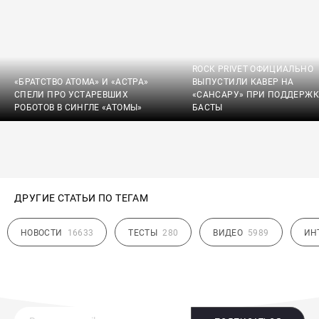
ROCK PRIVET ОФИЦИАЛЬНО
«БРАТСТВО АТОМА» И «АСТРА»
ВЫПУСТИЛИ КАВЕР НА
СПЕЛИ ПРО УСТАРЕВШИХ
«САНСАРУ» ПРИ ПОДДЕРЖК
РОБОТОВ В СИНГЛЕ «АТОМЫ»
БАСТЫ
ДРУГИЕ СТАТЬИ ПО ТЕГАМ
НОВОСТИ
16633
ТЕСТЫ
280
ВИДЕО
5989
ИН