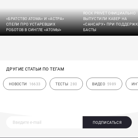
ROCK PRIVET ОФИЦИАЛЬНО
«БРАТСТВО АТОМА» И «АСТРА»
ВЫПУСТИЛИ КАВЕР НА
СПЕЛИ ПРО УСТАРЕВШИХ
«САНСАРУ» ПРИ ПОДДЕРЖК
РОБОТОВ В СИНГЛЕ «АТОМЫ»
БАСТЫ
ДРУГИЕ СТАТЬИ ПО ТЕГАМ
НОВОСТИ
16633
ТЕСТЫ
280
ВИДЕО
5989
ИН
ПОДПИСАТЬСЯ