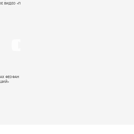
Е ВИДЕО «ПСАЛОМ 37»
«СЛИШКОМ СТАР»
АХ ФЕОФАН ЭКРАНИЗИРОВАЛ
«ГУДТАЙМС» ПОКАЗАЛИ LIVE-ВИДЕО НА
ЕШИЙ»
ПЕСНЮ «ГРУСТНЫЕ ПЕСНИ»