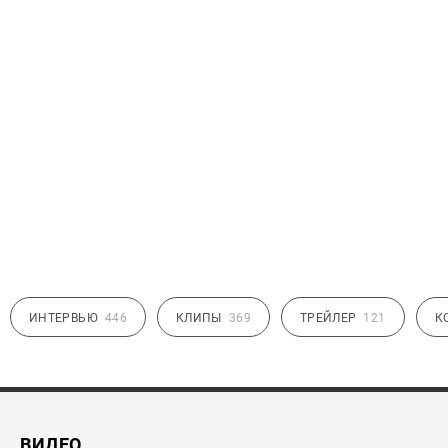
ИНТЕРВЬЮ
446
КЛИПЫ
369
ТРЕЙЛЕР
121
К
ВИДЕО