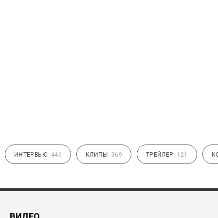
ИНТЕРВЬЮ
446
КЛИПЫ
369
ТРЕЙЛЕР
121
К
ВИДЕО