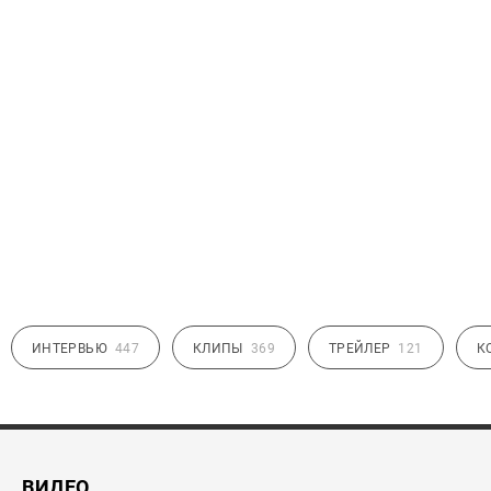
ИНТЕРВЬЮ
447
КЛИПЫ
369
ТРЕЙЛЕР
121
К
ВИДЕО