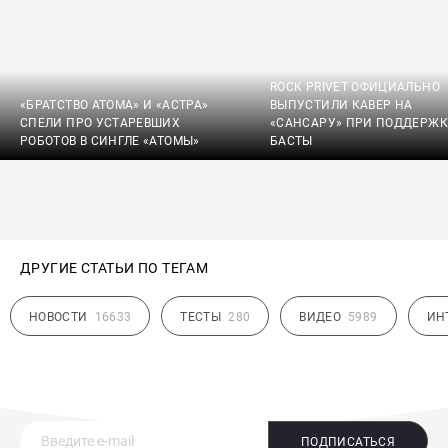
ROCK PRIVET ОФИЦИАЛЬНО
«БРАТСТВО АТОМА» И «АСТРА»
ВЫПУСТИЛИ КАВЕР НА
СПЕЛИ ПРО УСТАРЕВШИХ
«САНСАРУ» ПРИ ПОДДЕРЖК
РОБОТОВ В СИНГЛЕ «АТОМЫ»
БАСТЫ
ДРУГИЕ СТАТЬИ ПО ТЕГАМ
НОВОСТИ
16633
ТЕСТЫ
280
ВИДЕО
5989
ИН
ПОДПИСАТЬСЯ