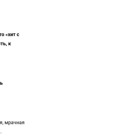
о «хит с
ть, к
ть
я, мрачная
.