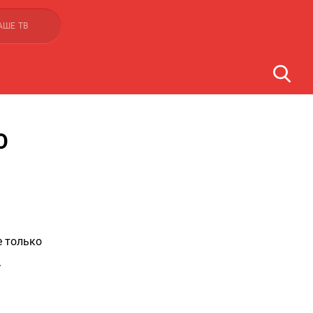
АШЕ ТВ
О
е только
.