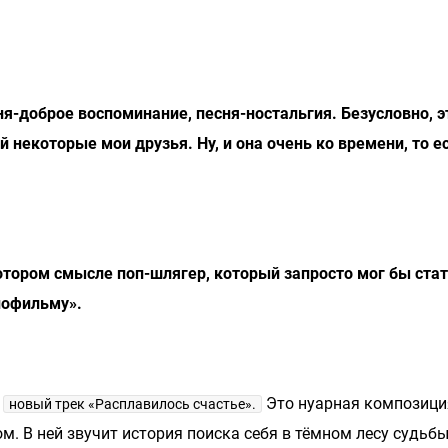
я-доброе воспоминание, песня-ностальгия. Безусловно, эт
 некоторые мои друзья. Ну, и она очень ко времени, то ес
котором смысле поп-шлягер, который запросто мог бы ста
нофильму».
л
Это нуарная композици
новый трек «Расплавилось счастье».
м. В ней звучит история поиска себя в тёмном лесу судьбы