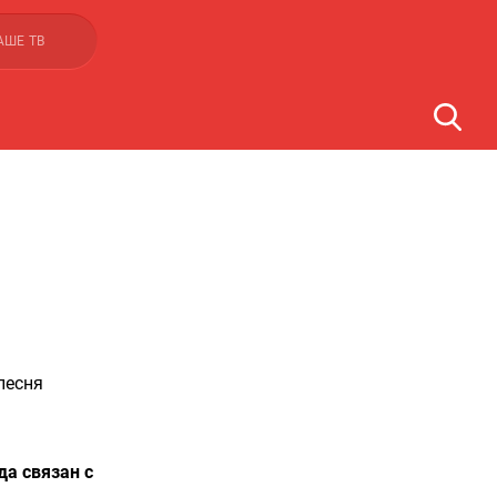
АШЕ ТВ
песня
да связан с