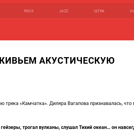
ROCK
JAZZ
ULTRA
Н
ЖИВЬЕМ АКУСТИЧЕСКУЮ
 трека «Камчатка». Диляра Вагапова признавалась, что 
л гейзеры, трогал вулканы, слушал Тихий океан… он навсег