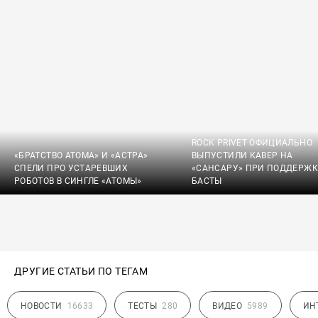
ROCK PRIVET ОФИЦИАЛЬНО
«БРАТСТВО АТОМА» И «АСТРА»
ВЫПУСТИЛИ КАВЕР НА
СПЕЛИ ПРО УСТАРЕВШИХ
«САНСАРУ» ПРИ ПОДДЕРЖК
РОБОТОВ В СИНГЛЕ «АТОМЫ»
БАСТЫ
ДРУГИЕ СТАТЬИ ПО ТЕГАМ
НОВОСТИ
16633
ТЕСТЫ
280
ВИДЕО
5989
ИН