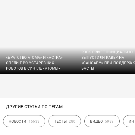
ROCK PRIVET ОФИЦИАЛЬНО
«БРАТСТВО АТОМА» И «АСТРА»
ВЫПУСТИЛИ КАВЕР НА
СПЕЛИ ПРО УСТАРЕВШИХ
«САНСАРУ» ПРИ ПОДДЕРЖК
РОБОТОВ В СИНГЛЕ «АТОМЫ»
БАСТЫ
ДРУГИЕ СТАТЬИ ПО ТЕГАМ
НОВОСТИ
16633
ТЕСТЫ
280
ВИДЕО
5989
ИН