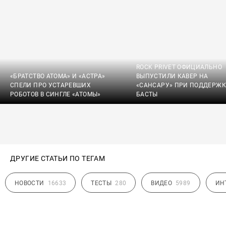
ROCK PRIVET ОФИЦИАЛЬНО
«БРАТСТВО АТОМА» И «АСТРА»
ВЫПУСТИЛИ КАВЕР НА
СПЕЛИ ПРО УСТАРЕВШИХ
«САНСАРУ» ПРИ ПОДДЕРЖК
РОБОТОВ В СИНГЛЕ «АТОМЫ»
БАСТЫ
ДРУГИЕ СТАТЬИ ПО ТЕГАМ
НОВОСТИ
16633
ТЕСТЫ
280
ВИДЕО
5989
ИН