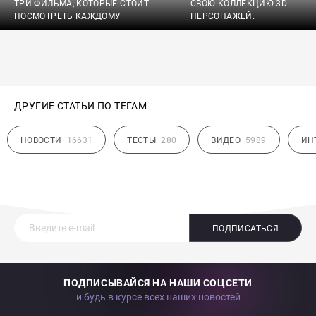
ТРИ ФИЛЬМА, КОТОРЫЕ СТОИТ
СВОЮ КОЛЛЕКЦИЮ 3D-
ПОСМОТРЕТЬ КАЖДОМУ
ПЕРСОНАЖЕЙ.
ДРУГИЕ СТАТЬИ ПО ТЕГАМ
НОВОСТИ
16631
ТЕСТЫ
280
ВИДЕО
5989
ИН
ПОДПИСАТЬСЯ
ПОДПИСЫВАЙСЯ НА НАШИ СОЦСЕТИ
и будь в курсе всех наших новостей