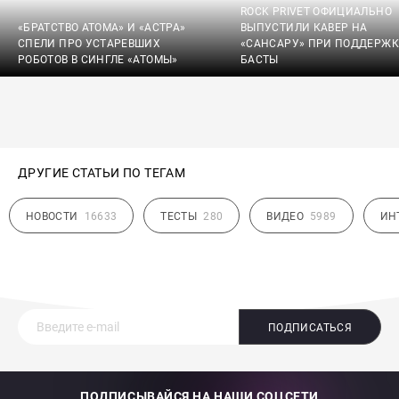
ROCK PRIVET ОФИЦИАЛЬНО
«БРАТСТВО АТОМА» И «АСТРА»
ВЫПУСТИЛИ КАВЕР НА
СПЕЛИ ПРО УСТАРЕВШИХ
«САНСАРУ» ПРИ ПОДДЕРЖК
РОБОТОВ В СИНГЛЕ «АТОМЫ»
БАСТЫ
ДРУГИЕ СТАТЬИ ПО ТЕГАМ
НОВОСТИ
16633
ТЕСТЫ
280
ВИДЕО
5989
ИН
ПОДПИСАТЬСЯ
ПОДПИСЫВАЙСЯ НА НАШИ СОЦСЕТИ